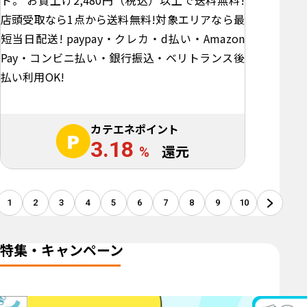
ト。 お買上げ2,480円（税込）以上で送料無料!
店頭受取なら1点から送料無料!対象エリアなら最
短当日配送! paypay・クレカ・d払い・Amazon
Pay・コンビニ払い・銀行振込・ベリトランス後
払い利用OK!
カテエネポイント
3.18
%
還元
1
2
3
4
5
6
7
8
9
10
特集・キャンペーン