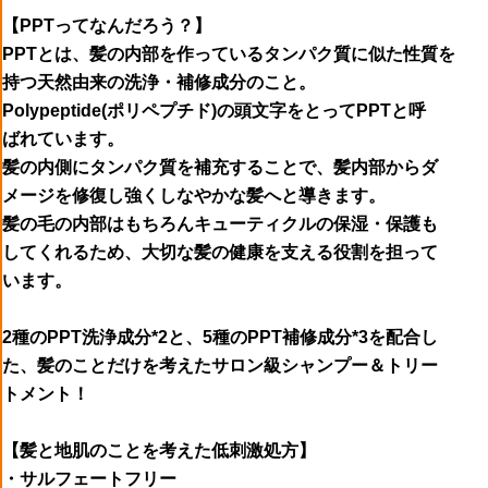
【PPTってなんだろう？】
PPTとは、髪の内部を作っているタンパク質に似た性質を
持つ天然由来の洗浄・補修成分のこと。
Polypeptide(ポリペプチド)の頭文字をとってPPTと呼
ばれています。
髪の内側にタンパク質を補充することで、髪内部からダ
メージを修復し強くしなやかな髪へと導きます。
髪の毛の内部はもちろんキューティクルの保湿・保護も
してくれるため、大切な髪の健康を支える役割を担って
います。
2種のPPT洗浄成分*2と、5種のPPT補修成分*3を配合し
た、髪のことだけを考えたサロン級シャンプー＆トリー
トメント！
【髪と地肌のことを考えた低刺激処方】
・サルフェートフリー