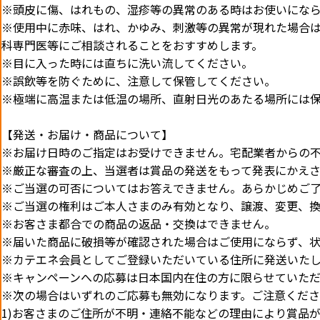
※頭皮に傷、はれもの、湿疹等の異常のある時はお使いにな
※使用中に赤味、はれ、かゆみ、刺激等の異常が現れた場合
科専門医等にご相談されることをおすすめします。
※目に入った時には直ちに洗い流してください。
※誤飲等を防ぐために、注意して保管してください。
※極端に高温または低温の場所、直射日光のあたる場所には
【発送・お届け・商品について】
※お届け日時のご指定はお受けできません。宅配業者からの
※厳正な審査の上、当選者は賞品の発送をもって発表にかえさ
※ご当選の可否についてはお答えできません。あらかじめご
※ご当選の権利はご本人さまのみ有効となり、譲渡、変更、
※お客さま都合での商品の返品・交換はできません。
※届いた商品に破損等が確認された場合はご使用にならず、
※カテエネ会員としてご登録いただいている住所に発送いた
※キャンペーンへの応募は日本国内在住の方に限らせていただ
※次の場合はいずれのご応募も無効になります。ご注意くだ
1)お客さまのご住所が不明・連絡不能などの理由により賞品