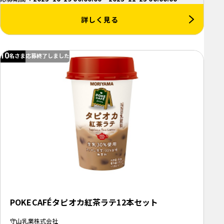
詳しく見る
10
名さま
応募終了しました
POKECAFÉタピオカ紅茶ラテ12本セット
守山乳業株式会社