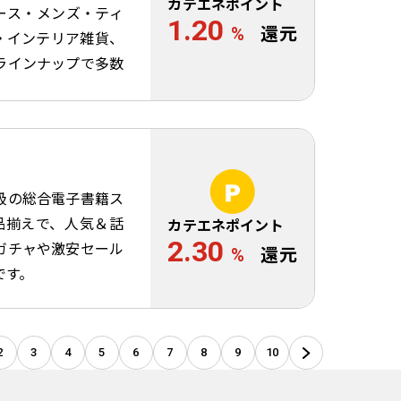
カテエネポイント
ース・メンズ・ティ
1.20
%
還元
・インテリア雑貨、
ラインナップで多数
。
級の総合電子書籍ス
品揃えで、人気＆話
カテエネポイント
2.30
ガチャや激安セール
%
還元
です。
2
3
4
5
6
7
8
9
10