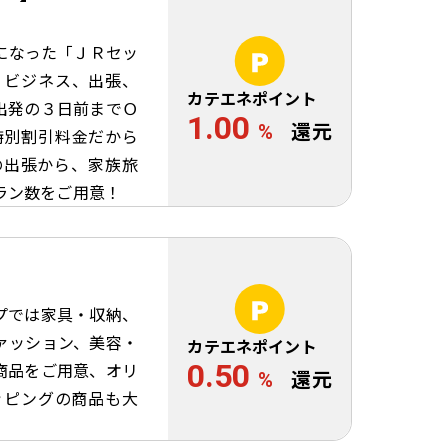
になった「ＪＲセッ
 ビジネス、出張、
カテエネポイント
出発の３日前までＯ
1.00
%
還元
特別割引料金だから
の出張から、家族旅
ラン数をご用意！
プでは家具・収納、
ァッション、美容・
カテエネポイント
0.50
商品をご用意、オリ
%
還元
ッピングの商品も大