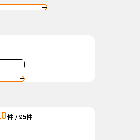
10
件 / 95件